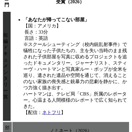
受賞（2026）
門
「あなたが帰ってこない部屋」
【国：アメリカ】
長さ：33分
短
言語：英語
編
※スクールシューティング（校内銃乱射事件）で
ド
犠牲になった子供たちの、主を失い当時のまま残
キ
された子供部屋を写真に収めるプロジェクトを追
ュ
ったドキュメンタリー。ジャーナリスト、スティ
メ
ーヴ・ハートマンと写真家ルー・ボップが全米を
ン
巡り、遺された遺品や空間を通じて、消えること
タ
のない家族の喪失感と銃暴力の悲劇を静かに、か
リ
つ力強く描き出す。
ー
ハートマンは、テレビ局「CBS」所属のレポータ
賞
ー。心温まる人間模様のレポートで広く知られて
きた。
【配信：
ネトフリ
】
部
ノミネート（2026）