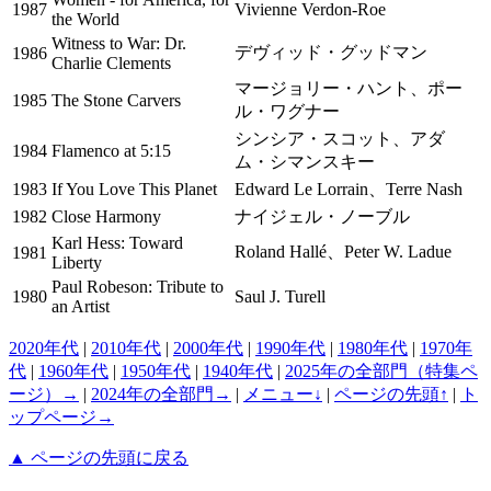
1987
Vivienne Verdon-Roe
the World
Witness to War: Dr.
デヴィッド・グッドマン
1986
Charlie Clements
マージョリー・ハント、ポー
1985
The Stone Carvers
ル・ワグナー
シンシア・スコット、アダ
1984
Flamenco at 5:15
ム・シマンスキー
1983
If You Love This Planet
Edward Le Lorrain、Terre Nash
1982
Close Harmony
ナイジェル・ノーブル
Karl Hess: Toward
Roland Hallé、Peter W. Ladue
1981
Liberty
Paul Robeson: Tribute to
1980
Saul J. Turell
an Artist
2020年代
|
2010年代
|
2000年代
|
1990年代
|
1980年代
|
1970年
代
|
1960年代
|
1950年代
|
1940年代
|
2025年の全部門（特集ペ
ージ）→
|
2024年の全部門→
|
メニュー↓
|
ページの先頭↑
|
ト
ップページ→
▲ ページの先頭に戻る