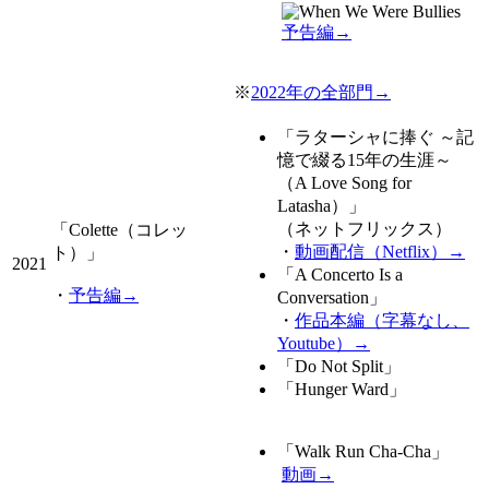
予告編→
※
2022年の全部門→
「
ラターシャに捧ぐ ～記
憶で綴る15年の生涯～
（A Love Song for
Latasha）
」
（ネットフリックス）
「
Colette（コレッ
・
動画配信（Netflix）→
ト）
」
2021
「
A Concerto Is a
・
予告編→
Conversation
」
・
作品本編（字幕なし、
Youtube）→
「
Do Not Split
」
「
Hunger Ward
」
「
Walk Run Cha-Cha
」
動画→