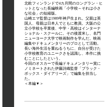
北欧フィンランドで4カ月間のロングラン・ヒ
ットとなった長編映画「小学校～それは小さ
な社会」の短縮版。
山崎エマ監督は1989年神戸生まれ。父親は英
国人、母親は日本人でともに教員。大阪の公
立小学校を卒業後、中学・高校はインターナ
ショナル・スクールに。その後渡米し、名門
ニューヨーク大学で映画制作を学んだ。映画
編集やドキュメンタリーのプロとして活動。
長い海外生活を重ねるうちに、自分が受けた
小学校教育のユニークさを認識し、本作に挑
むことにしたという。
今回のオスカーで長編ドキュメンタリー賞に
ノミネートされた伊藤詩織監督「ブラック・
ボックス・ダイアリーズ」で編集を担当し
た。
＜本編▼＞