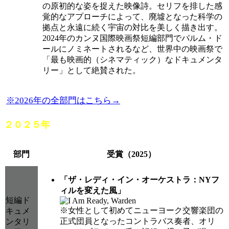
の原初的な姿を捉えた映像詩。セリフを排した感
覚的なアプローチによって、廃墟となった科学の
拠点と永遠に続く宇宙の対比を美しく描き出す。
2024年のカンヌ国際映画祭短編部門でパルム・ド
ールにノミネートされるなど、世界中の映画祭で
「最も映画的（シネマティック）なドキュメンタ
リー」として絶賛された。
※2026年の全部門はこちら→
２０２５年
部門
受賞（2025）
「ザ・レディ・イン・オーケストラ：NYフ
ィルを変えた風」
短編ド
※女性として初めてニューヨーク交響楽団の
キュメ
正式団員となったコントラバス奏者、オリ
ンタリ