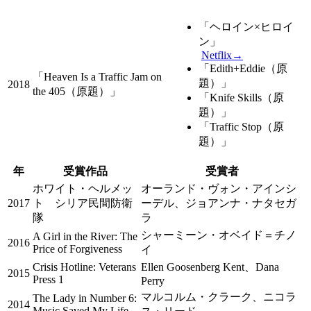
「
ヘロイン×ヒロイ
ン
」
Netflix→
「Edith+Eddie（原
「Heaven Is a Traffic Jam on
題）」
2018
the 405（原題）」
「Knife Skills（原
題）」
「Traffic Stop（原
題）」
年
受賞作品
受賞者
ホワイト・ヘルメッ
オーランド・ヴォン・アインシ
2017
ト シリア民間防衛
ーデル、ジョアンナ・ナタセガ
隊
ラ
シャーミーン・オベイド＝チノ
A Girl in the River: The
2016
Price of Forgiveness
イ
Crisis Hotline: Veterans
Ellen Goosenberg Kent、Dana
2015
Press 1
Perry
マルコルム・クラーク、ニコラ
The Lady in Number 6:
2014
Music Saved My Life