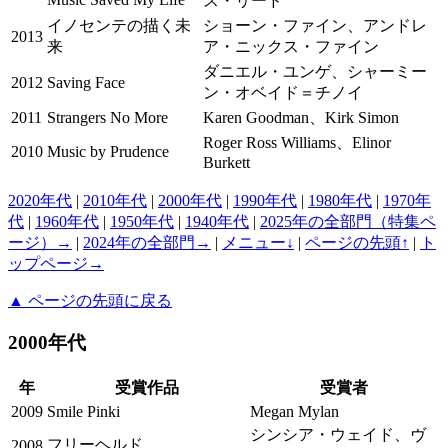
ス・リード
イノセンテの描く未
ショーン・ファイン、アンドレ
2013
来
ア・ニックス・ファイン
ダニエル・ユンゲ、シャーミー
2012
Saving Face
ン・オベイド＝チノイ
2011
Strangers No More
Karen Goodman、Kirk Simon
Roger Ross Williams、Elinor
2010
Music by Prudence
Burkett
2020年代
|
2010年代
|
2000年代
|
1990年代
|
1980年代
|
1970年
代
|
1960年代
|
1950年代
|
1940年代
|
2025年の全部門（特集ペ
ージ）→
|
2024年の全部門→
|
メニュー↓
|
ページの先頭↑
|
ト
ップページ→
▲ ページの先頭に戻る
2000年代
年
受賞作品
受賞者
2009
Smile Pinki
Megan Mylan
シンシア・ウェイド、ヴ
フリーヘルド
2008