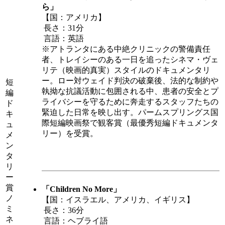
ら」
【国：アメリカ】
長さ：31分
言語：英語
※アトランタにある中絶クリニックの警備責任
者、トレイシーのある一日を追ったシネマ・ヴェ
リテ（映画的真実）スタイルのドキュメンタリ
ー。ロー対ウェイド判決の破棄後、法的な制約や
短
執拗な抗議活動に包囲される中、患者の安全とプ
編
ライバシーを守るために奔走するスタッフたちの
ド
緊迫した日常を映し出す。パームスプリングス国
キ
際短編映画祭で観客賞（最優秀短編ドキュメンタ
ュ
リー）を受賞。
メ
ン
タ
リ
ー
賞
「Children No More」
ノ
【国：イスラエル、アメリカ、イギリス】
ミ
長さ：36分
ネ
言語：ヘブライ語