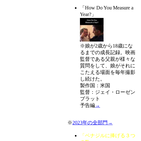
「How Do You Measure a
Year?」
※娘が2歳から18歳にな
るまでの成長記録。映画
監督である父親が様々な
質問をして、娘がそれに
こたえる場面を毎年撮影
し続けた。
製作国：米国
監督：ジェイ・ローゼン
ブラット
予告編
→
※
2023年の全部門→
「ベナジルに捧げる３つ