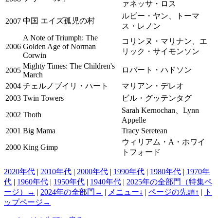
ァネッサ・ロス
ルビー・ヤン、トーマ
中国 エイズ孤児の村
2007
ス・レノン
A Note of Triumph: The
コリンヌ・マリナン、エ
2006
Golden Age of Norman
リック・サイモンソン
Corwin
Mighty Times: The Children's
ロバート・ハドソン
2005
March
2004
チェルノブイリ・ハート
マリアン・デレオ
2003
Twin Towers
ビル・グッテンタグ
Sarah Kernochan、Lynn
2002
Thoth
Appelle
2001
Big Mama
Tracy Seretean
ウィリアム・A・ホワイ
2000
King Gimp
トフォード
2020年代
|
2010年代
|
2000年代
|
1990年代
|
1980年代
|
1970年
代
|
1960年代
|
1950年代
|
1940年代
|
2025年の全部門（特集ペ
ージ）→
|
2024年の全部門→
|
メニュー↓
|
ページの先頭↑
|
ト
ップページ→