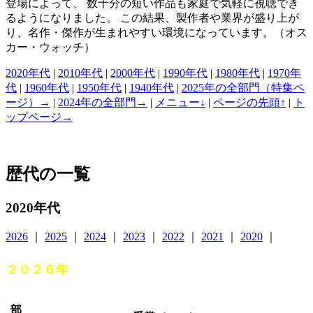
登場によって、 数十分の短い作品も家庭で気軽に視聴でき
るようになりました。 この結果、製作者や業界が盛り上が
り、名作・傑作が生まれやすい環境になっています。（オス
カー・ウォッチ）
2020年代
|
2010年代
|
2000年代
|
1990年代
|
1980年代
|
1970年
代
|
1960年代
|
1950年代
|
1940年代
|
2025年の全部門（特集ペ
ージ）→
|
2024年の全部門→
|
メニュー↓
|
ページの先頭↑
|
ト
ップページ→
歴代の一覧
2020年代
2026
｜
2025
｜
2024
｜
2023
｜
2022
｜
2021
｜
2020
｜
２０２６年
部