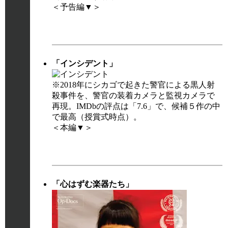
＜予告編▼＞
「インシデント」
※2018年にシカゴで起きた警官による黒人射
殺事件を、警官の装着カメラと監視カメラで
再現。IMDbの評点は「7.6」で、候補５作の中
で最高（授賞式時点）。
＜本編▼＞
「心はずむ楽器たち」