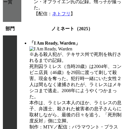
ン・オブライエン氏の記録。甥っ子が撮っ
ー賞
た。
【配信：
ネトフリ
】
部門
ノミネート（2025）
「I Am Ready, Warden」
※ある殺人犯が、テキサス州で死刑を執行さ
れるまでの記録。
死刑囚ラミレス（当時20歳）は2004年、コン
ビニ店員（46歳）を29回に渡って刺して殺
害。現金を奪った。犯行時一緒にいた女性２
人は間もなく逮捕されたが、ラミレスはメキ
シコまで逃走。2008年にようやくつかまっ
た。
本作は、ラミレス本人のほか、ラミレスの息
子、弁護士、殺された被害者の息子さんらに
取材しながら、最後の日々を追う。「死刑制
度反対」側に立脚。
制作：MTV／配信：パラマウント・プラス