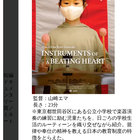
短編
ドキ
ュメ
ンタ
監督：山崎エマ
リー
長さ：23分
賞ノ
※東京都世田谷区にある公立小学校で楽器演
ミネ
奏の練習に励む児童たちを、日ごろの学校生
ート
活のルーティーンを織り交ぜながら紹介。規
律や奉仕の精神を教える日本の教育制度の特
徴をとらえた。