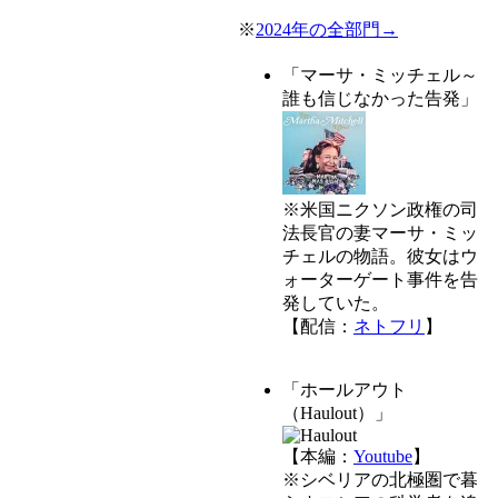
※
2024年の全部門→
「マーサ・ミッチェル～
誰も信じなかった告発」
※米国ニクソン政権の司
法長官の妻マーサ・ミッ
チェルの物語。彼女はウ
ォーターゲート事件を告
発していた。
【配信：
ネトフリ
】
「ホールアウト
（Haulout）」
【本編：
Youtube
】
※シベリアの北極圏で暮