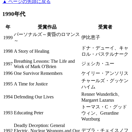
▲ ページの先頭に戻る
1990年代
年
受賞作品
受賞者
パーソナルズ～黄昏のロマンス
伊比恵子
1999
～
ドナ・デューイ、キャ
1998
A Story of Healing
ロル・パステルナーク
Breathing Lessons: The Life and
ジェシカ・ユー
1997
Work of Mark O'Brien
1996
One Survivor Remembers
ケイリー・アンソリス
チャールズ・グッケン
1995
A Time for Justice
ハイム
Renner Wunderlich、
1994
Defending Our Lives
Margaret Lazarus
トーマス・C・グッド
1993
Educating Peter
ウィン、Gerardine
Wurzburg
Deadly Deception: General
デブラ・チェイスノフ
1992
Electric, Nuclear Weapons and Our