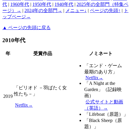
代
|
1960年代
|
1950年代
|
1940年代
|
2025年の全部門（特集ペ
ージ）→
|
2024年の全部門→
|
メニュー↓
|
ページの先頭↑
|
ト
ップページ→
▲ ページの先頭に戻る
2010年代
年
受賞作品
ノミネート
「
エンド・ゲーム
最期のあり方
」
Netflix→
「
A Night at the
「
ピリオド －羽ばたく女
Garden
」（記録映
性たち－
」
画）
2019
公式サイトと動画
Netflix→
（英語）→
「Lifeboat（原題）」
「Black Sheep（原
題）」