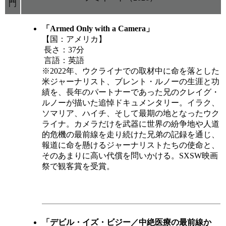
門
「Armed Only with a Camera」
【国：アメリカ】
長さ：37分
言語：英語
※2022年、ウクライナでの取材中に命を落とした
米ジャーナリスト、ブレント・ルノーの生涯と功
績を、長年のパートナーであった兄のクレイグ・
ルノーが描いた追悼ドキュメンタリー。イラク、
ソマリア、ハイチ、そして最期の地となったウク
ライナ。カメラだけを武器に世界の紛争地や人道
的危機の最前線を走り続けた兄弟の記録を通じ、
報道に命を懸けるジャーナリストたちの使命と、
そのあまりに高い代償を問いかける。SXSW映画
祭で観客賞を受賞。
「デビル・イズ・ビジー／中絶医療の最前線か