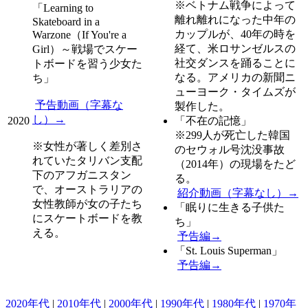
※ベトナム戦争によって
「
Learning to
離れ離れになった中年の
Skateboard in a
カップルが、40年の時を
Warzone（If You're a
経て、米ロサンゼルスの
Girl）～戦場でスケー
社交ダンスを踊ることに
トボードを習う少女た
なる。アメリカの新聞ニ
ち
」
ューヨーク・タイムズが
予告動画（字幕な
製作した。
し）→
2020
「
不在の記憶
」
※299人が死亡した韓国
※女性が著しく差別さ
のセウォル号沈没事故
れていたタリバン支配
（2014年）の現場をたど
下のアフガニスタン
る。
で、オーストラリアの
紹介動画（字幕なし）→
女性教師が女の子たち
「
眠りに生きる子供た
にスケートボードを教
ち
」
える。
予告編→
「
St. Louis Superman
」
予告編→
2020年代
|
2010年代
|
2000年代
|
1990年代
|
1980年代
|
1970年