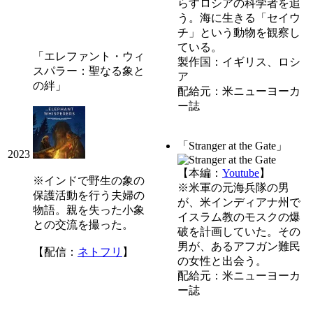
らすロシアの科学者を追
う。海に生きる「セイウ
チ」という動物を観察し
ている。
「エレファント・ウィ
製作国：イギリス、ロシ
スパラー：聖なる象と
ア
の絆」
配給元：米ニューヨーカ
ー誌
「Stranger at the Gate」
2023
【本編：
Youtube
】
※インドで野生の象の
※米軍の元海兵隊の男
保護活動を行う夫婦の
が、米インディアナ州で
物語。親を失った小象
イスラム教のモスクの爆
との交流を撮った。
破を計画していた。その
男が、あるアフガン難民
【配信：
ネトフリ
】
の女性と出会う。
配給元：米ニューヨーカ
ー誌