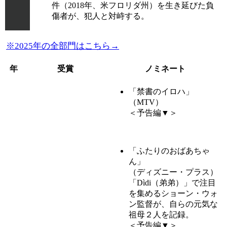
件（2018年、米フロリダ州）を生き延びた負
傷者が、犯人と対峙する。
※2025年の全部門はこちら→
年
受賞
ノミネート
「禁書のイロハ」
（MTV）
＜予告編▼＞
「ふたりのおばあちゃ
ん」
（ディズニー・プラス）
「Dìdi（弟弟）」で注目
を集めるショーン・ウォ
ン監督が、自らの元気な
祖母２人を記録。
＜予告編▼＞