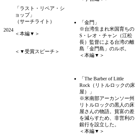
「ラスト・リペア・シ
ョップ」
（サーチライト）
「金門」
※台湾生まれ米国育ちの
2024
＜本編▼＞
S・レオ・チャン（江松
長）監督による台湾の離
島「金門島」のルポ。
＜▼受賞スピーチ＞
＜本編▼＞
「The Barber of Little
Rock（リトルロックの床
屋）」
※米南部アーカンソー州
リトルロックの黒人の床
屋さんの物語。貧富の差
を減らすため、非営利の
銀行を設立した。
＜本編▼＞