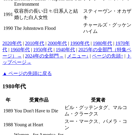
Environment
収容所の長い日々/日系人と結
スティーヴン・オカザ
1991
婚した白人女性
キ
チャールズ・グッケン
1990
The Johnstown Flood
ハイム
2020年代
|
2010年代
|
2000年代
|
1990年代
|
1980年代
|
1970年
代
|
1960年代
|
1950年代
|
1940年代
|
2025年の全部門（特集ペ
ージ）→
|
2024年の全部門→
|
メニュー↓
|
ページの先頭↑
|
ト
ップページ→
▲ ページの先頭に戻る
1980年代
年
受賞作品
受賞者
ビル・グッテンタグ、マルコ
1989
You Don't Have to Die
ム・クラークス
スー・マークス、パメラ・コ
1988
Young at Heart
ン
Women - for America, for