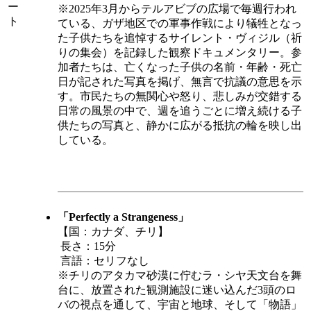
ー
※2025年3月からテルアビブの広場で毎週行われ
ト
ている、ガザ地区での軍事作戦により犠牲となっ
た子供たちを追悼するサイレント・ヴィジル（祈
りの集会）を記録した観察ドキュメンタリー。参
加者たちは、亡くなった子供の名前・年齢・死亡
日が記された写真を掲げ、無言で抗議の意思を示
す。市民たちの無関心や怒り、悲しみが交錯する
日常の風景の中で、週を追うごとに増え続ける子
供たちの写真と、静かに広がる抵抗の輪を映し出
している。
「Perfectly a Strangeness」
【国：カナダ、チリ】
長さ：15分
言語：セリフなし
※チリのアタカマ砂漠に佇むラ・シヤ天文台を舞
台に、放置された観測施設に迷い込んだ3頭のロ
バの視点を通して、宇宙と地球、そして「物語」